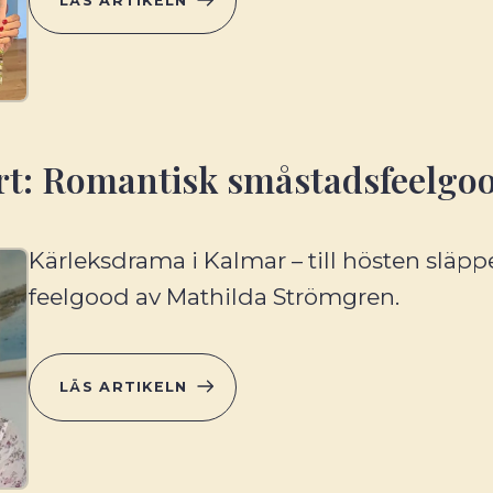
LÄS ARTIKELN
t: Romantisk småstadsfeelgo
Kärleksdrama i Kalmar – till hösten släpp
feelgood av Mathilda Strömgren.
LÄS ARTIKELN