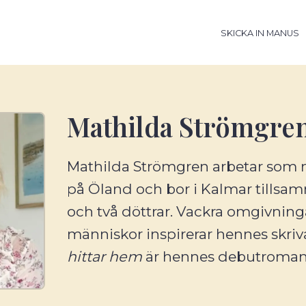
SKICKA IN MANUS
Mathilda Strömgre
Mathilda Strömgren arbetar som m
på Öland och bor i Kalmar till
och två döttrar. Vackra omgivni
människor inspirerar hennes skri
hittar hem
är hennes debutroman