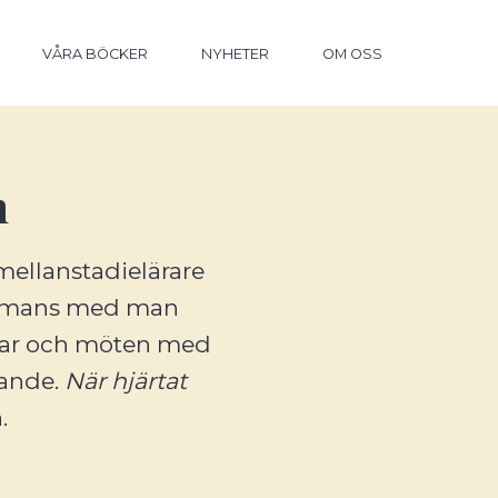
VÅRA BÖCKER
NYHETER
OM OSS
n
ellanstadielärare
sammans med man
ngar och möten med
vande.
När hjärtat
.