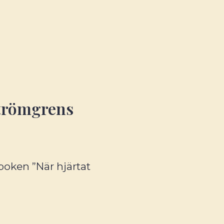
Strömgrens
 boken ”När hjärtat