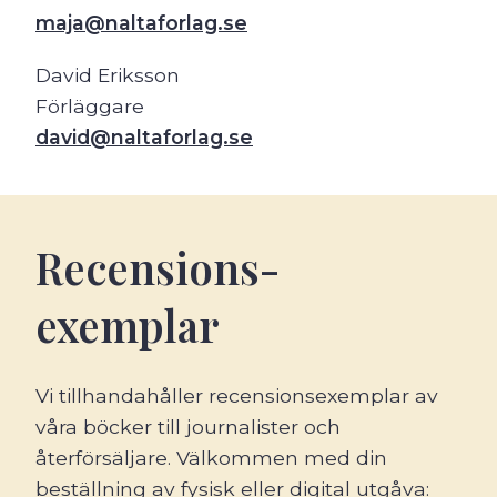
maja
@
naltaforlag.se
David Eriksson
Förläggare
david
@
naltaforlag.se
Recensions
-
exemplar
Vi tillhandahåller recensionsexemplar av
våra böcker till journalister och
återförsäljare. Välkommen med din
beställning av fysisk eller digital utgåva: