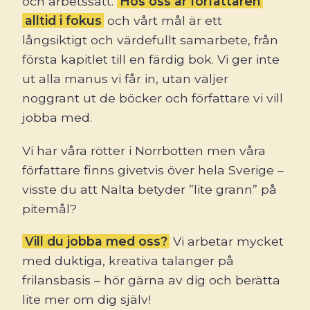
och arbetssätt.
Hos oss är författaren
alltid i fokus
och vårt mål är ett
långsiktigt och värdefullt samarbete, från
första kapitlet till en färdig bok. Vi ger inte
ut alla manus vi får in, utan väljer
noggrant ut de böcker och författare vi vill
jobba med.
Vi har våra rötter i Norrbotten men våra
författare finns givetvis över hela Sverige –
visste du att Nalta betyder ”lite grann” på
pitemål?
Vill du jobba med oss?
Vi arbetar mycket
med duktiga, kreativa talanger på
frilansbasis – hör gärna av dig och berätta
lite mer om dig själv!