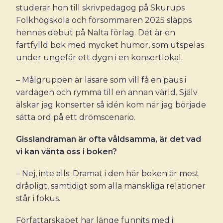
studerar hon till skrivpedagog på Skurups
Folkhögskola och försommaren 2025 släpps
hennes debut på Nalta förlag. Det är en
fartfylld bok med mycket humor, som utspelas
under ungefär ett dygn i en konsertlokal.
– Målgruppen är läsare som vill få en paus i
vardagen och rymma till en annan värld. Själv
älskar jag konserter så idén kom när jag började
sätta ord på ett drömscenario.
Gisslandraman är ofta våldsamma, är det vad
vi kan vänta oss i boken?
– Nej, inte alls. Dramat i den här boken är mest
dråpligt, samtidigt som alla mänskliga relationer
står i fokus.
Författarskapet har länge funnits med i