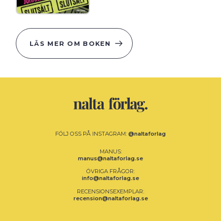
LÄS MER OM BOKEN
FÖLJ OSS PÅ INSTAGRAM:
@naltaforlag
MANUS:
manus
@
naltaforlag.se
ÖVRIGA FRÅGOR:
info
@
naltaforlag.se
RECENSIONSEXEMPLAR:
recension
@
naltaforlag.se